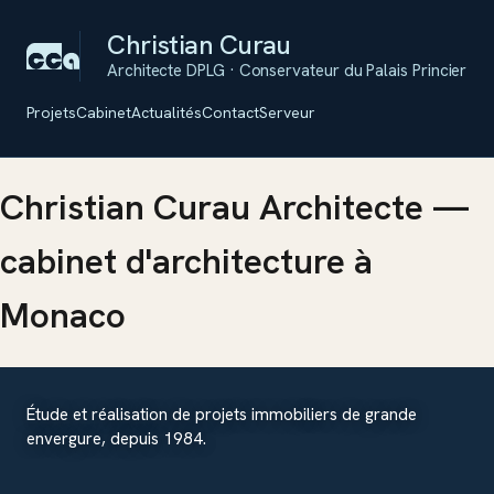
Christian Curau
Architecte DPLG · Conservateur du Palais Princier
Médiathèque Îlot Pasteur
Projets
Cabinet
Actualités
Contact
Serveur
Avenue
de
Fontvieille,
Monaco
Christian Curau Architecte —
—
Décoration
cabinet d'architecture à
·
Médiathèque
—
Monaco
2024
Étude et réalisation de projets immobiliers de grande
envergure, depuis 1984.