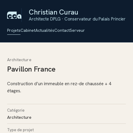
Christian Curau
Architecte DPLG · Conservateur du Palais Princier
Projets
Cabinet
Actualités
Contact
Serveur
Architecture
Pavillon France
Construction d’un immeuble en rez-de chaussée + 4
étages.
Catégorie
Architecture
Type de projet