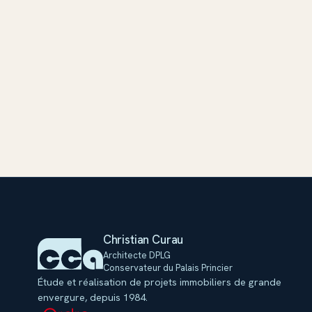
cc
Christian Curau
Architecte DPLG
Conservateur du Palais Princier
Étude et réalisation de projets immobiliers de grande
envergure, depuis 1984.